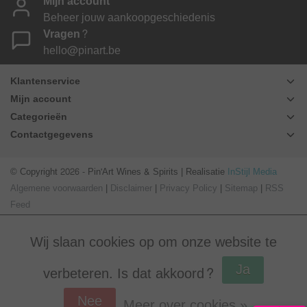
Mijn account
Beheer jouw aankoopgeschiedenis
Vragen?
hello@pinart.be
Klantenservice
Mijn account
Categorieën
Contactgegevens
© Copyright 2026 - Pin'Art Wines & Spirits | Realisatie
InStijl Media
Algemene voorwaarden
|
Disclaimer
|
Privacy Policy
|
Sitemap
|
RSS
Feed
Wij slaan cookies op om onze website te
Ja
verbeteren. Is dat akkoord?
Nee
Meer over cookies »