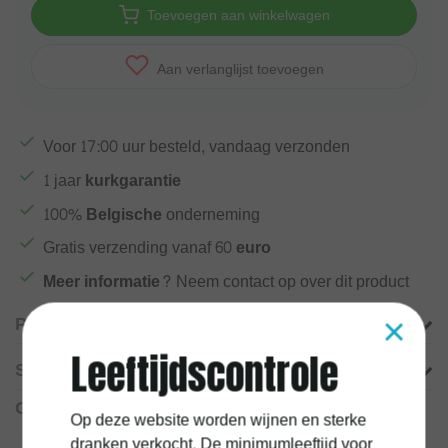
Toevoegen aan winkelwagen
Aan verlanglijst toevoegen
Voor
17:00
uur besteld, vandaag verzonden
1 jaar
kurkgarantie
100%
Belgische
onderneming
Gratis verzending vanaf
60 euro
Meer informatie?
Neem contact op over dit product
×
Productomschrijving
Leeftijdscontrole
Specificaties
Gerelateerde producten
Op deze website worden wijnen en sterke
dranken verkocht. De minimumleeftijd voor