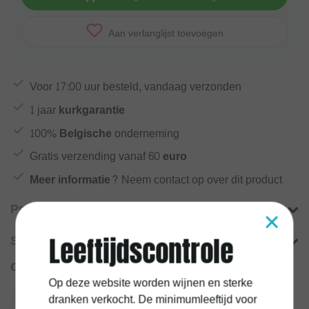
Aan verlanglijst toevoegen
Voor
17:00
uur besteld, vandaag verzonden
1 jaar
kurkgarantie
100%
Belgische
onderneming
Gratis verzending vanaf
60 euro
Meer informatie?
Neem contact op over dit product
×
Productomschrijving
Specificaties
Leeftijdscontrole
Gerelateerde producten
Op deze website worden wijnen en sterke
dranken verkocht. De minimumleeftijd voor