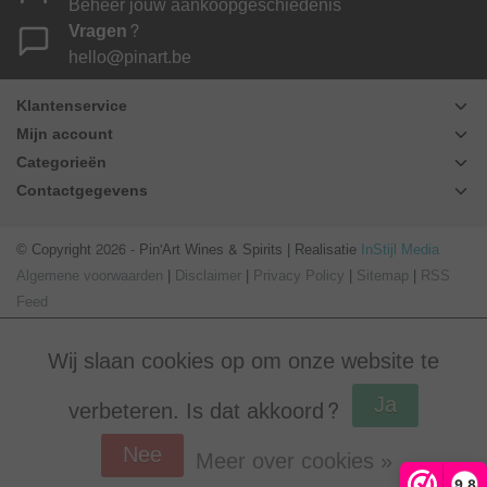
Beheer jouw aankoopgeschiedenis
Vragen?
hello@pinart.be
Klantenservice
Mijn account
Categorieën
Contactgegevens
© Copyright 2026 - Pin'Art Wines & Spirits | Realisatie
InStijl Media
Algemene voorwaarden
|
Disclaimer
|
Privacy Policy
|
Sitemap
|
RSS
Feed
Wij slaan cookies op om onze website te
Ja
verbeteren. Is dat akkoord?
Nee
Meer over cookies »
Beoordeling op
Webwinkel Keur
voor Pin'Art Wines & Spirits: 9.8/10
9,8