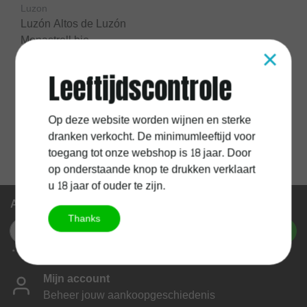
Luzon
Luzón Altos de Luzón
Monastrell bio
×
Magnum 150cl
Leeftijdscontrole
€33,90
Excl.
Verzendkosten
Op deze website worden wijnen en sterke
dranken verkocht. De minimumleeftijd voor
toegang tot onze webshop is 18 jaar. Door
op onderstaande knop te drukken verklaart
u 18 jaar of ouder te zijn.
Abonneer je op onze nieuwsbrief
Thanks
Abonneer
* We'll never share your email with anyone else.
Mijn account
Beheer jouw aankoopgeschiedenis