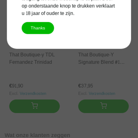
op onderstaande knop te drukken verklaart
u 18 jaar of ouder te zijn.
Thanks
That Boutique-y TDL
That Boutique-Y
Fernandez Trinidad
Signature Blend #1
Bright Grass
€91,90
€37,95
Excl.
Verzendkosten
Excl.
Verzendkosten
Wat onze klanten zeggen