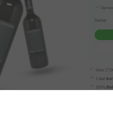
Op voo
Aantal
Voor
17:0
1 jaar
kur
100%
Bel
Afbeelding vergroten
Gratis ve
Meer inf