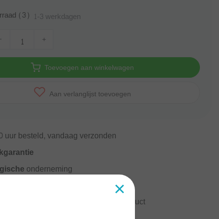
rraad (3)
1-3 werkdagen
-
+
Toevoegen aan winkelwagen
Aan verlanglijst toevoegen
0
uur besteld, vandaag verzonden
kgarantie
gische
onderneming
×
rzending vanaf
60 euro
ormatie?
Neem contact op over dit product