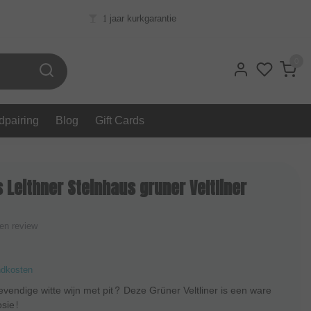
1 jaar kurkgarantie
0
dpairing
Blog
Gift Cards
Leithner Steinhaus gruner Veltliner
gen review
ndkosten
levendige witte wijn met pit? Deze Grüner Veltliner is een ware
sie!