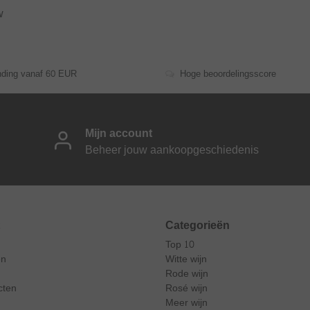
w
nding vanaf 60 EUR
Hoge beoordelingsscore
Mijn account
Beheer jouw aankoopgeschiedenis
Categorieën
Top 10
en
Witte wijn
Rode wijn
cten
Rosé wijn
Meer wijn