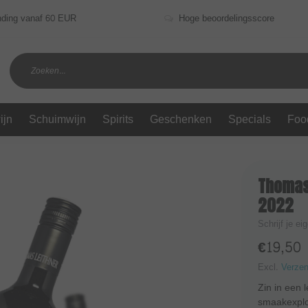
nding vanaf 60 EUR
Hoge beoordelingsscore
ijn
Schuimwijn
Spirits
Geschenken
Specials
Foo
Thomas 
2022
Schrijf je ei
€19,50
Excl.
Verze
Zin in een 
smaakexplo