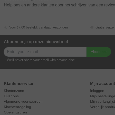
Help ons en andere klanten door het schrijven van een revie
Voor 17:00 besteld, vandaag verzonden
Gratis verze
Abonneer je op onze nieuwsbrief
Abonneer
* We'll never share your email with anyone else.
Klantenservice
Mijn account
Klantenzone
Inloggen
Over ons
Mijn bestelling
Algemene voorwaarden
Mijn verlanglijst
Klachtenregeling
Vergelijk produ
Openingsuren