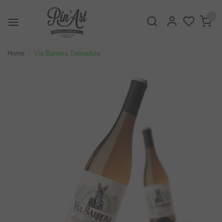
0
Home
Via Barrosa Treixadura