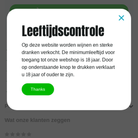
Toevoegen aan winkelwagen
×
Leeftijdscontrole
Aan verlanglijst toevoegen
Op deze website worden wijnen en sterke
Voor
17:00
uur besteld, vandaag verzonden
dranken verkocht. De minimumleeftijd voor
toegang tot onze webshop is 18 jaar. Door
1 jaar
kurkgarantie
op onderstaande knop te drukken verklaart
100%
Belgische
onderneming
u 18 jaar of ouder te zijn.
Gratis verzending vanaf
60 euro
Thanks
Meer informatie?
Neem contact op over dit product
Productomschrijving
Wat onze klanten zeggen