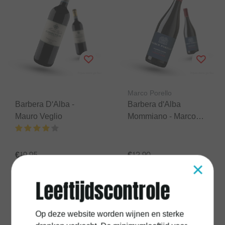
Marco Porello
Barbera D'Alba -
Barbera d'Alba
Mauro Veglio
Mommiano - Marco
Porello
€19,95
€12,90
×
Excl.
Verzendkosten
Excl.
Verzendkosten
Leeftijdscontrole
Op deze website worden wijnen en sterke