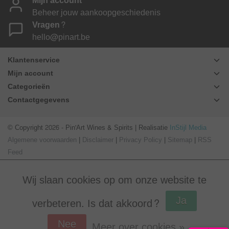
Mijn account
Beheer jouw aankoopgeschiedenis
Vragen?
hello@pinart.be
Klantenservice
Mijn account
Categorieën
Contactgegevens
© Copyright 2026 - Pin'Art Wines & Spirits | Realisatie
InStijl Media
Algemene voorwaarden
|
Disclaimer
|
Privacy Policy
|
Sitemap
|
RSS
Feed
Wij slaan cookies op om onze website te
Ja
verbeteren. Is dat akkoord?
Nee
Meer over cookies »