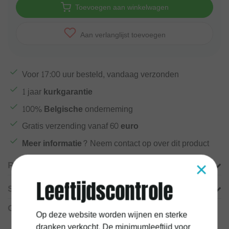
Toevoegen aan winkelwagen
Aan verlanglijst toevoegen
Voor
17:00
uur besteld, vandaag verzonden
1 jaar
kurkgarantie
100%
Belgische
onderneming
Gratis verzending vanaf
60 euro
Meer informatie?
Neem contact op over dit product
×
Productomschrijving
Leeftijdscontrole
Specificaties
Gerelateerde producten
Op deze website worden wijnen en sterke
dranken verkocht. De minimumleeftijd voor