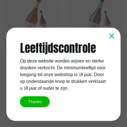
×
Leeftijdscontrole
Lustau
Lustau
Op deze website worden wijnen en sterke
Vermouth Lustau Rose
Vermouth Lustau
dranken verkocht. De minimumleeftijd voor
White
toegang tot onze webshop is 18 jaar. Door
op onderstaande knop te drukken verklaart
u 18 jaar of ouder te zijn.
€21,95
€21,95
Excl.
Verzendkosten
Excl.
Verzendkosten
Thanks