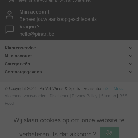
* We'll never share your email with anyone else.
Mijn account
Beheer jouw aankoopgeschiedenis
Vragen?
hello@pinart.be
Klantenservice
Mijn account
Categorieën
Contactgegevens
© Copyright 2026 - Pin'Art Wines & Spirits | Realisatie
InStijl Media
Algemene voorwaarden
|
Disclaimer
|
Privacy Policy
|
Sitemap
|
RSS
Feed
Wij slaan cookies op om onze website te
Ja
verbeteren. Is dat akkoord?