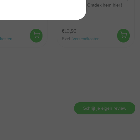
edoc/Pays d'Oc.
Languedoc. Ontdek hem hier!
 meer!
€13,90
kosten
Excl.
Verzendkosten
Schrijf je eigen review