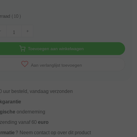
rraad (10)
-
+
Toevoegen aan winkelwagen
Aan verlanglijst toevoegen
0
uur besteld, vandaag verzonden
kgarantie
gische
onderneming
rzending vanaf
60 euro
ormatie?
Neem contact op over dit product