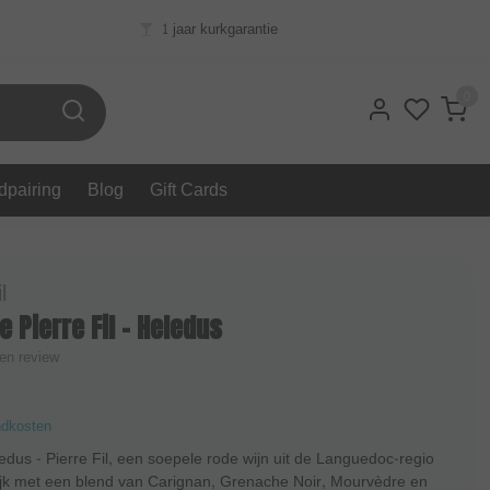
1 jaar kurkgarantie
0
dpairing
Blog
Gift Cards
l
 Pierre Fil - Heledus
gen review
ndkosten
dus - Pierre Fil, een soepele rode wijn uit de Languedoc-regio
ijk met een blend van Carignan, Grenache Noir, Mourvèdre en