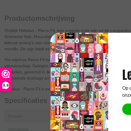
Productomschrijving
Ontdek Heledus - Pierre Fil, een soepele rode wijn uit de Languedoc
Grenache Noir, Mourvèdre en Syrah rijpt gedurende 12 maanden in roe
intense aroma's van cassis en een rijke mix van rood- en zwart frui
morello. De wijn biedt een zijdezachte textuur en goed geïntegreerd
Het wijnhuis Pierre Fil heeft een erfgoed dat teruggaat tot zeven gen
vakmanschap. Gelegen in Mailhac, nabij Narbonne, profiteert de wij
L
terrassen, gevormd in de oude bedding van een afgeleide rivier. De
uitstekende drainage en beluchting voor de wijnstokken.
9,8
Op d
Heledus - Pierre Fil is een veelzijdige wijn die uitstekend samengaa
onze
Specificaties
Calmel & Joseph Vieux
Druiven
Carignan, Grenache Noir, Mourvèdre
Carignan
De oude wijnstokken van mee
Vatlagering
12 maanden op Inox cuves
als 130 jaar geven druiven di