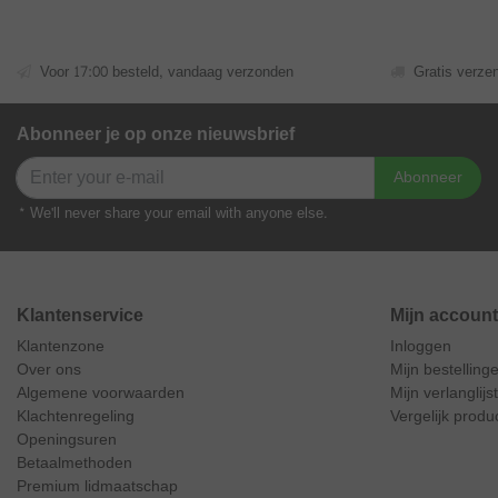
Voor 17:00 besteld, vandaag verzonden
Gratis verze
Abonneer je op onze nieuwsbrief
Abonneer
* We'll never share your email with anyone else.
Klantenservice
Mijn account
Klantenzone
Inloggen
Over ons
Mijn bestelling
Algemene voorwaarden
Mijn verlanglijst
Klachtenregeling
Vergelijk produ
Openingsuren
Betaalmethoden
Premium lidmaatschap