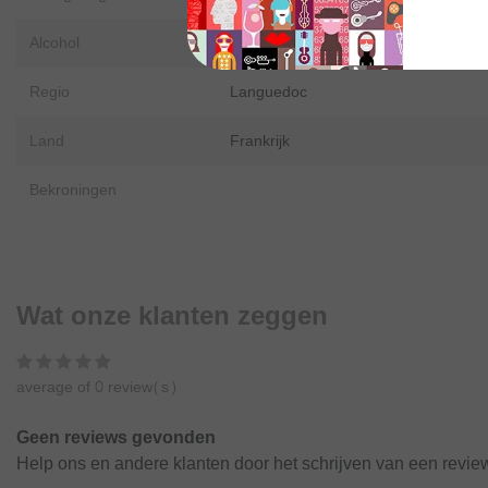
perfect zijn aangepast aan h
omgeving. De druiven zijn dan
Alcohol
%
Regio
Languedoc
€13,90
Excl.
Verzendkosten
Land
Frankrijk
Bekroningen
Wat onze klanten zeggen
average of 0 review(s)
Geen reviews gevonden
Help ons en andere klanten door het schrijven van een revie