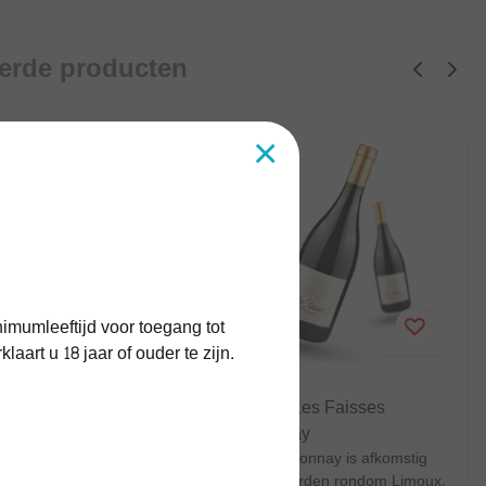
eerde producten
×
imumleeftijd voor toegang tot
art u 18 jaar of ouder te zijn.
Paul Mas
uge Reserve
Paul Mas Les Faisses
Chardonnay
ouge Reserve is een
Deze Chardonnay is afkomstig
se rode wijn uit de
van wijngaarden rondom Limoux,