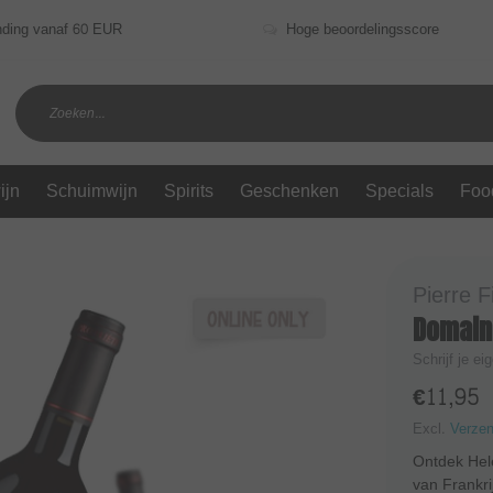
nding vanaf 60 EUR
Hoge beoordelingsscore
ijn
Schuimwijn
Spirits
Geschenken
Specials
Foo
Pierre Fi
Domaine
Schrijf je ei
€11,95
Excl.
Verze
Ontdek Hele
van Frankr