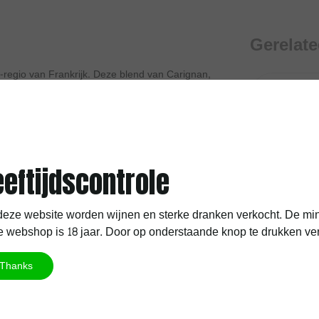
Gerelat
-regio van Frankrijk. Deze blend van Carignan,
stvrijstalen tanks, wat resulteert in een wijn met
t, met opmerkelijke tonen van zwarte bes en
e tannines.
eraties, met een sterke nadruk op traditioneel
ngaard van een uniek terroir van zandstenen
eeftijdscontrole
 bodem, gekenmerkt door dikke, ronde keien, biedt
eze website worden wijnen en sterke dranken verkocht. De min
t met gegrild vlees en gevogelte.
 webshop is 18 jaar. Door op onderstaande knop te drukken verkla
Thanks
Je M'Appelle Rouge
Darnet Ro
 en Syrah
r
Een biologische rode wijn met
De Darnet R
e
100% Merlot uit de Languedoc-
soepele Fran