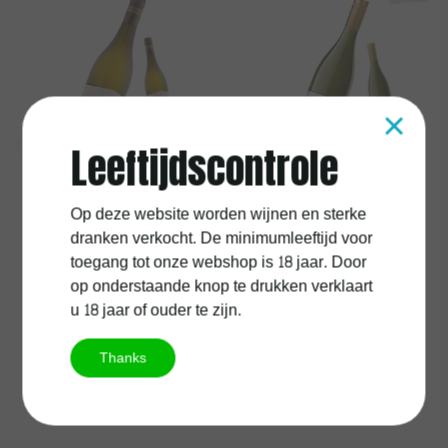
×
Leeftijdscontrole
Jordan
Op deze website worden wijnen en sterke
Jordan Inspector
Chasteronne Grande
dranken verkocht. De minimumleeftijd voor
Peringuey
Reserve
toegang tot onze webshop is 18 jaar. Door
op onderstaande knop te drukken verklaart
u 18 jaar of ouder te zijn.
€12,95
€9,50
Excl.
Verzendkosten
Excl.
Verzendkosten
Thanks