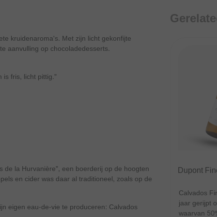
Gerelat
te kruidenaroma's. Met zijn licht gekonfijte
ecte aanvulling op chocoladedesserts.
fris, licht pittig."
os de la Hurvanière", een boerderij op de hoogten
Dupont Fin
els en cider was daar al traditioneel, zoals op de
Calvados Fi
jaar gerijpt 
 zijn eigen eau-de-vie te produceren: Calvados
waarvan 50%