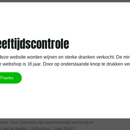
ir dat hem werd aangeboden, kreeg de Calvados al
3.
€37,90
rden te planten, een tweede verouderde kelder te
ruik zijn. Hij maakte helaas deel uit van de
Excl.
Verzend
tige verwondingen die hij aan het einde van het
eeftijdscontrole
 ontwikkelen.
tvader hadden opgebouwd, kon Roger Groult (1905-
eze website worden wijnen en sterke dranken verkocht. De min
twikkelen. In 1952 breidde hij de distilleerderij
 webshop is 18 jaar. Door op onderstaande knop te drukken verkla
vaten van meer dan 12.000 liter staan. Hij gaf
merk.
Thanks
vados door heel Frankrijk uit en was een pionier in
ze nieuwe internationale vraag te voldoen,
we boomgaarden te planten, evenals de voorraad
 Jean-Roger Groult, de vijfde generatie, die de
ductiemethoden, zoals dubbele destillatie boven
ributie (hun Calvados zijn tegenwoordig aanwezig in
 aan te bieden (millesimes, "cask finish",