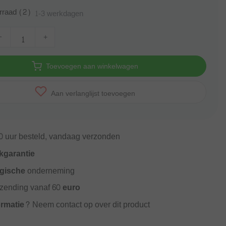
rraad (2)
1-3 werkdagen
-
+
Toevoegen aan winkelwagen
Aan verlanglijst toevoegen
0
uur besteld, vandaag verzonden
kgarantie
gische
onderneming
rzending vanaf
60 euro
ormatie?
Neem contact op over dit product