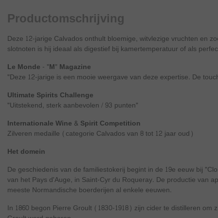
Productomschrijving
Deze 12-jarige Calvados onthult bloemige, witvlezige vruchten en zoe
slotnoten is hij ideaal als digestief bij kamertemperatuur of als perf
Le Monde - "M" Magazine
"Deze 12-jarige is een mooie weergave van deze expertise. De touch is 
Ultimate Spirits Challenge
"Uitstekend, sterk aanbevolen / 93 punten"
Internationale Wine & Spirit Competition
Zilveren medaille (categorie Calvados van 8 tot 12 jaar oud)
Het domein
De geschiedenis van de familiestokerij begint in de 19e eeuw bij "Cl
van het Pays d'Auge, in Saint-Cyr du Roqueray. De productie van app
meeste Normandische boerderijen al enkele eeuwen.
In 1860 begon Pierre Groult (1830-1918) zijn cider te distilleren om