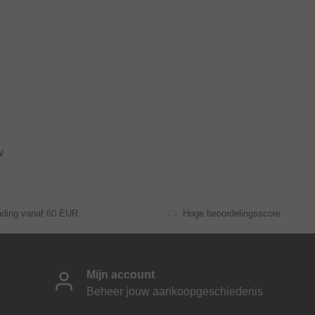
w
nding vanaf 60 EUR
Hoge beoordelingsscore
Mijn account
Beheer jouw aankoopgeschiedenis