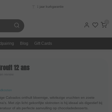
1 jaar kurkgarantie
0
dpairing
Blog
Gift Cards
roult 12 ans
gen review
ndkosten
ige Calvados onthult bloemige, witvlezige vruchten en zoete
's. Met zijn licht gekonfijte slotnoten is hij ideaal als digestief bij
atuur of als perfecte aanvulling op chocoladedesserts.