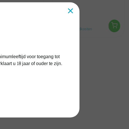
te maken en daarna Calvad...
×
€39,90
kosten
Excl.
Verzendkosten
imumleeftijd voor toegang tot
art u 18 jaar of ouder te zijn.