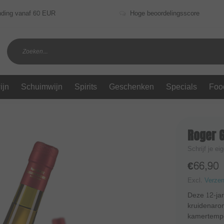
nding vanaf 60 EUR
Hoge beoordelingsscore
ijn
Schuimwijn
Spirits
Geschenken
Specials
Foo
Roger G
Schrijf je ei
€66,90
Excl.
Verze
Deze 12-jar
kruidenaroma
kamertemper