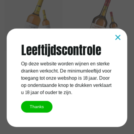
×
Leeftijdscontrole
Op deze website worden wijnen en sterke
Calvados Dupont Hors
Roger Groult 12 ans
dranken verkocht. De minimumleeftijd voor
d’Age 42°
toegang tot onze webshop is 18 jaar. Door
op onderstaande knop te drukken verklaart
u 18 jaar of ouder te zijn.
€64,90
€66,90
Excl.
Verzendkosten
Excl.
Verzendkosten
Thanks