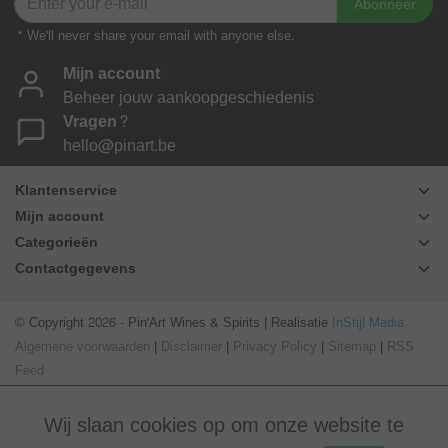
Abonneer
* We'll never share your email with anyone else.
Mijn account
Beheer jouw aankoopgeschiedenis
Vragen?
hello@pinart.be
Klantenservice
Mijn account
Categorieën
Contactgegevens
© Copyright 2026 - Pin'Art Wines & Spirits | Realisatie
InStijl Media
Algemene voorwaarden
|
Disclaimer
|
Privacy Policy
|
Sitemap
|
RSS
Feed
Wij slaan cookies op om onze website te