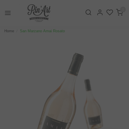
0
Home
San Marzano Amai Rosato