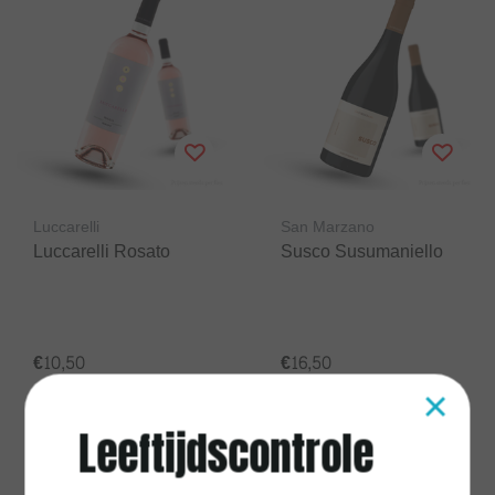
Luccarelli
San Marzano
Luccarelli Rosato
Susco Susumaniello
€10,50
€16,50
×
Excl.
Verzendkosten
Excl.
Verzendkosten
Leeftijdscontrole