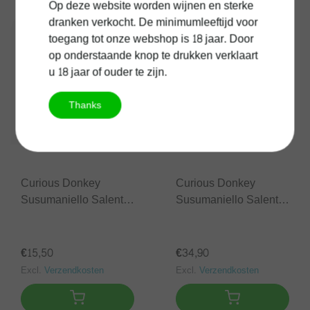
Op deze website worden wijnen en sterke
dranken verkocht. De minimumleeftijd voor
toegang tot onze webshop is 18 jaar. Door
op onderstaande knop te drukken verklaart
u 18 jaar of ouder te zijn.
Thanks
Curious Donkey
Curious Donkey
Susumaniello Salento
Susumaniello Salento
IGP 75 cl
IGP 150 cl
€15,50
€34,90
Excl.
Verzendkosten
Excl.
Verzendkosten