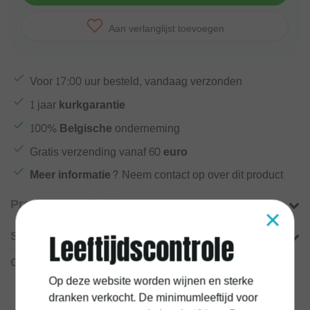
Aan verlanglijst toevoegen
Voor
17:00
uur besteld, vandaag verzonden
1 jaar
kurkgarantie
100%
Belgische
onderneming
Gratis verzending vanaf
60 euro
Meer informatie?
Neem contact op over dit product
Productomschrijving
×
Specificaties
Leeftijdscontrole
Gerelateerde producten
Op deze website worden wijnen en sterke
dranken verkocht. De minimumleeftijd voor