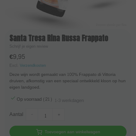
Santa Tresa Rina Russa Frappato
Schrijf je eigen review
€9,95
Excl.
Verzendkosten
Deze wijn wordt gemaakt van 100% Frappato di Vittoria
druiven, afkomstig van een speciaal ontwikkeld kloon op hun
eigen landgoed.
Op voorraad (21)
1-3 werkdagen
Aantal
-
+
Toevoegen aan winkelwagen