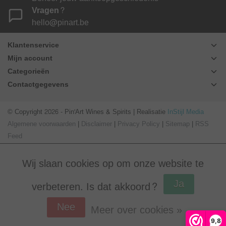
Vragen?
hello@pinart.be
Klantenservice
Mijn account
Categorieën
Contactgegevens
© Copyright 2026 - Pin'Art Wines & Spirits | Realisatie
InStijl Media
Algemene voorwaarden
|
Disclaimer
|
Privacy Policy
|
Sitemap
|
RSS
Feed
Wij slaan cookies op om onze website te
Ja
verbeteren. Is dat akkoord?
Nee
Meer over cookies »
Beoordeling op
Webwinkel Keur
voor Pin'Art Wines & Spirits: 9.8/10
9,8
(390 beoordelingen)