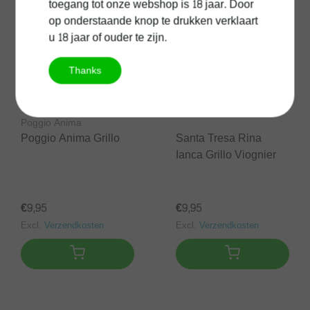
toegang tot onze webshop is 18 jaar. Door
op onderstaande knop te drukken verklaart
u 18 jaar of ouder te zijn.
Thanks
Poggio Anima
Poggio Anima Grillo
Santa Tresa Rina
Ianca Grillo Viognier
€9,95
€9,95
Excl.
Verzendkosten
Excl.
Verzendkosten