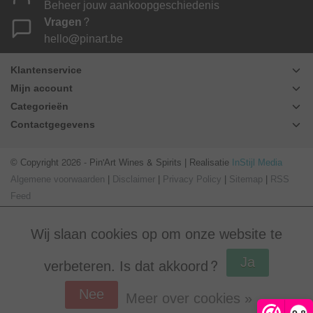
Beheer jouw aankoopgeschiedenis
Vragen?
hello@pinart.be
Klantenservice
Mijn account
Categorieën
Contactgegevens
© Copyright 2026 - Pin'Art Wines & Spirits | Realisatie
InStijl Media
Algemene voorwaarden
|
Disclaimer
|
Privacy Policy
|
Sitemap
|
RSS
Feed
Wij slaan cookies op om onze website te
Ja
verbeteren. Is dat akkoord?
Nee
Meer over cookies »
Beoordeling op
Webwinkel Keur
voor Pin'Art Wines & Spirits: 9.8/10