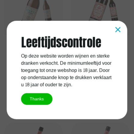
×
Leeftijdscontrole
Lustau
Vermouth Lustau
Dolin Vermouth Rouge
Op deze website worden wijnen en sterke
White
dranken verkocht. De minimumleeftijd voor
toegang tot onze webshop is 18 jaar. Door
op onderstaande knop te drukken verklaart
€21,95
€13,95
u 18 jaar of ouder te zijn.
Excl.
Verzendkosten
Excl.
Verzendkosten
Thanks