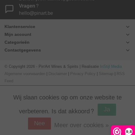
Vragen?
hello@pinart.be
Klantenservice
Mijn account
Categorieën
Contactgegevens
© Copyright 2026 - Pin'Art Wines & Spirits | Realisatie
InStijl Media
Algemene voorwaarden
|
Disclaimer
|
Privacy Policy
|
Sitemap
|
RSS
Feed
Wij slaan cookies op om onze website te
Ja
verbeteren. Is dat akkoord?
Nee
Meer over cookies »
Beoordeling op
Webwinkel Keur
voor Pin'Art Wines & Spirits: 9.8/10
9,8
(390 beoordelingen)