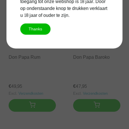
toegang tot onze webshop is 18 jaar. Door
op onderstaande knop te drukken verklaart
u 18 jaar of ouder te zijn.
Thanks
Don Papa Rum
Don Papa Baroko
€49,95
€47,95
Excl.
Verzendkosten
Excl.
Verzendkosten