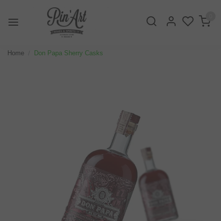
0
Home
Don Papa Sherry Casks
Vorige
Volge