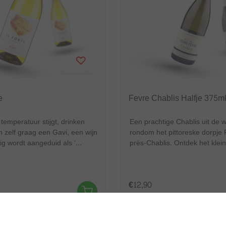
e
Fevre Chablis Halfje 375m
emperatuur stijgt, drinken
Een prachtige Chablis uit de 
en zelf graag een Gavi, een wijn
rondom het pittoreske dorpje
ig wordt aangeduid als ‘...
près-Chablis. Ontdek het kleine
€12,90
kosten
Excl.
Verzendkosten