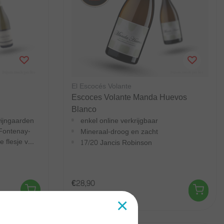
El Escocés Volante
l
Escoces Volante Manda Huevos
Blanco
wijngaarden
enkel online verkrijgbaar
 Fontenay-
Mineraal-droog en zacht
 flesje v...
17/20 Jancis Robinson
€28,90
×
Excl.
Verzendkosten