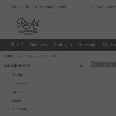
Voor 17:00 besteld, vandaag verzonden
Gratis verze
Top 10
Witte wijn
Rode wijn
Rosé wijn
Meer w
Home
Zoekresultaten voor chablis
Zoekresul
Smaakprofiel
Fruitig
Expressief
Rijk, vol
Zacht
Mineraal