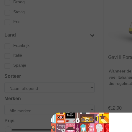
Droog
Stevig
Fris
Land
Frankrijk
Italië
Gavi Il Fort
Spanje
Wanneer de t
Sorteer
veel Italian
die regelmat
Merken
€12,90
Excl.
Verzend
Prijs