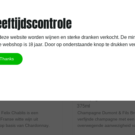
eeftijdscontrole
eze website worden wijnen en sterke dranken verkocht. De min
 webshop is 18 jaar. Door op onderstaande knop te drukken verkla
Thanks
Dumont & Fils
lix Chablis AOC
Champagne Dumont & Fils 
375ml
Felix Chablis is een
Champagne Dumont & Fils Bru
Franse witte wijn uit
verfijnde champagne met een
op basis van Chardonnay.
overwegende aanwezigheid va
niet ...
Noir. Ontdek deze Cuv...