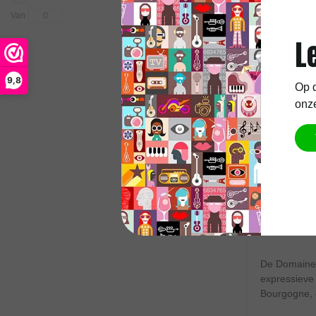
Van
To
L
9,8
Op d
onze
Domaine Fe
De Domaine 
expressieve 
Bourgogne, 
Aarzel zeker 