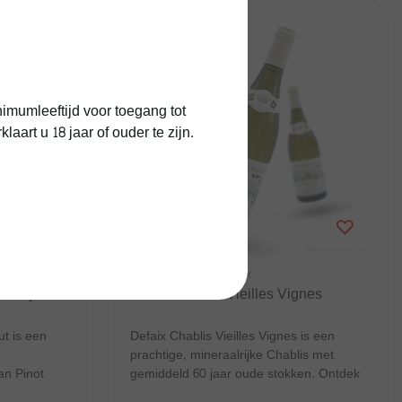
imumleeftijd voor toegang tot
art u 18 jaar of ouder te zijn.
Daniel-Etienne Defaix
Halfje
Chablis Defaix Vieilles Vignes
t is een
Defaix Chablis Vieilles Vignes is een
prachtige, mineraalrijke Chablis met
n Pinot
gemiddeld 60 jaar oude stokken. Ontdek
hier m...