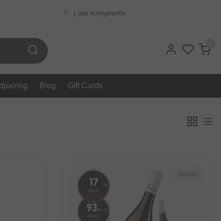
1 jaar kurkgarantie
0
dpairing
Blog
Gift Cards