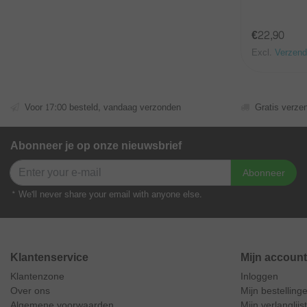
€22,90
Excl.
Verzend
Voor 17:00 besteld, vandaag verzonden
Gratis verze
Abonneer je op onze nieuwsbrief
Abonneer
* We'll never share your email with anyone else.
Klantenservice
Mijn account
Klantenzone
Inloggen
Over ons
Mijn bestelling
Algemene voorwaarden
Mijn verlanglijst