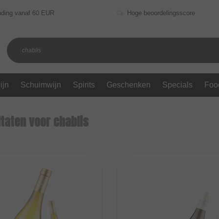
nding vanaf 60 EUR
Hoge beoordelingsscore
ijn
Schuimwijn
Spirits
Geschenken
Specials
Foo
taten voor chablis