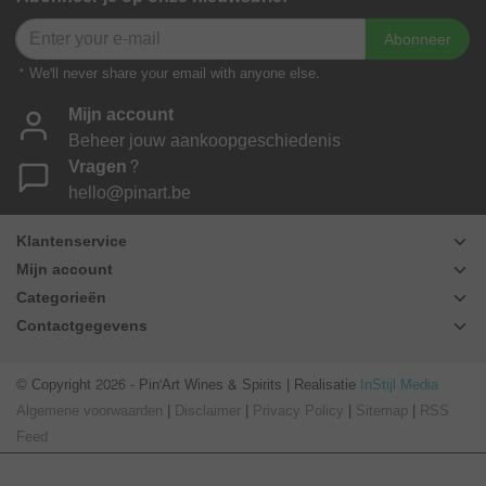
Abonneer
* We'll never share your email with anyone else.
Mijn account
Beheer jouw aankoopgeschiedenis
Vragen?
hello@pinart.be
Klantenservice
Mijn account
Categorieën
Contactgegevens
© Copyright 2026 - Pin'Art Wines & Spirits | Realisatie
InStijl Media
Algemene voorwaarden
|
Disclaimer
|
Privacy Policy
|
Sitemap
|
RSS
Feed