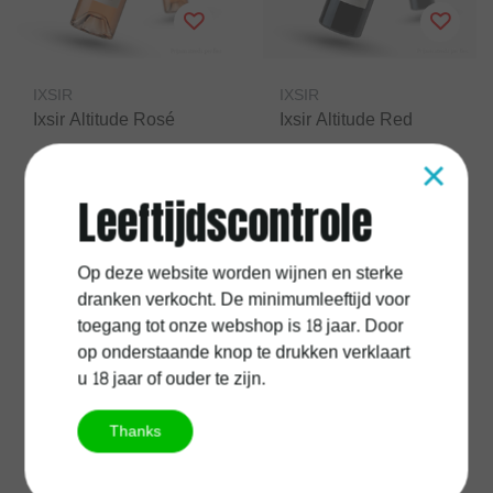
IXSIR
IXSIR
Ixsir Altitude Rosé
Ixsir Altitude Red
×
Leeftijdscontrole
€17,90
€17,90
Excl.
Verzendkosten
Excl.
Verzendkosten
Op deze website worden wijnen en sterke
dranken verkocht. De minimumleeftijd voor
toegang tot onze webshop is 18 jaar. Door
op onderstaande knop te drukken verklaart
u 18 jaar of ouder te zijn.
Thanks