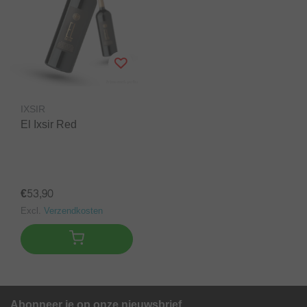
IXSIR
El Ixsir Red
€53,90
Excl.
Verzendkosten
Abonneer je op onze nieuwsbrief