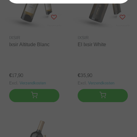
IXSIR
IXSIR
Ixsir Altitude Blanc
El Ixsir White
€17,90
€35,90
Excl.
Verzendkosten
Excl.
Verzendkosten