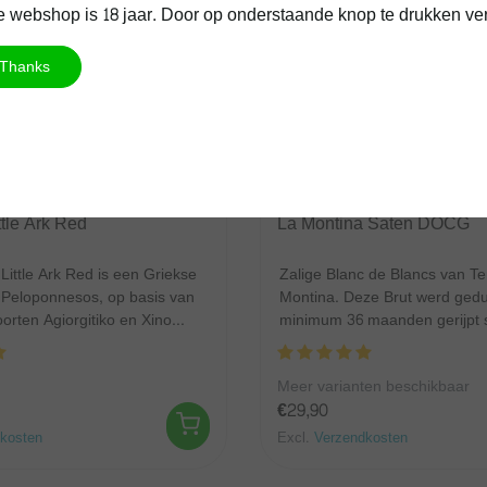
 webshop is 18 jaar. Door op onderstaande knop te drukken verkla
Thanks
ate
La Montina
ttle Ark Red
La Montina Saten DOCG
Little Ark Red is een Griekse
Zalige Blanc de Blancs van T
t Peloponnesos, op basis van
Montina. Deze Brut werd ged
orten Agiorgitiko en Xino...
minimum 36 maanden gerijpt s
100% Chard...
Meer varianten beschikbaar
€29,90
kosten
Excl.
Verzendkosten