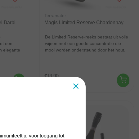
Terramater
i Barbi
Magis Limited Reserve Chardonnay
s
De Limited Reserve-reeks bestaat uit volle
et een
wijnen met een goede concentratie die
en elegante
mooi worden ondersteund door het hout.
...
€13,90
×
Excl.
Verzendkosten
imumleeftijd voor toegang tot