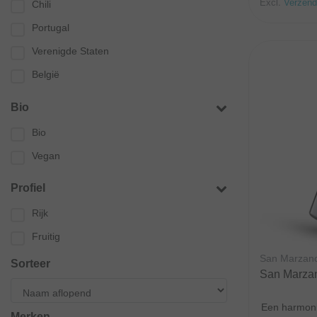
Excl.
Verzend
Chili
Portugal
Verenigde Staten
België
Bio
Bio
Vegan
Profiel
Rijk
Fruitig
San Marzan
Sorteer
San Marza
Een harmoni
Merken