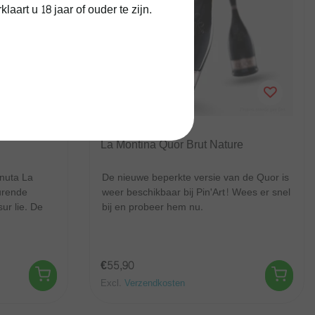
art u 18 jaar of ouder te zijn.
La Montina
La Montina Quor Brut Nature
enuta La
De nieuwe beperkte versie van de Quor is
urende
weer beschikbaar bij Pin'Art! Wees er snel
ur lie. De
bij en probeer hem nu.
€55,90
Excl.
Verzendkosten