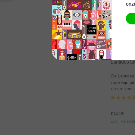
onze
Lantides Est
Lantides Li
De Lantides 
rode wijn ui
de druivenso
€14,95
Excl.
Verzend