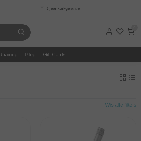
1 jaar kurkgarantie
0
dpairing
Blog
Gift Cards
Wis alle filters