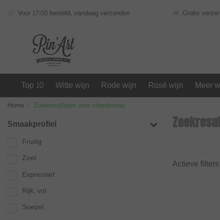
Voor 17:00 besteld, vandaag verzonden
Gratis verze
Top 10
Witte wijn
Rode wijn
Rosé wijn
Meer w
Home
Zoekresultaten voor chardonnay
Zoekresul
Smaakprofiel
Fruitig
Zoet
Actieve filters
Expressief
Rijk, vol
Soepel